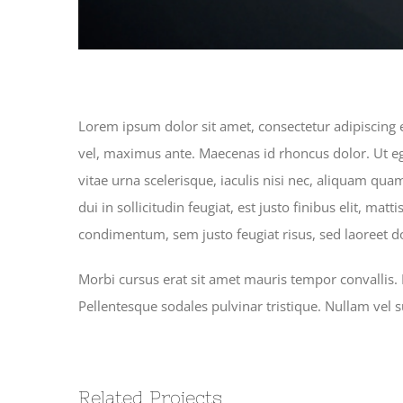
Lorem ipsum dolor sit amet, consectetur adipiscing e
vel, maximus ante. Maecenas id rhoncus dolor. Ut ege
vitae urna scelerisque, iaculis nisi nec, aliquam 
dui in sollicitudin feugiat, est justo finibus elit, m
condimentum, sem justo feugiat risus, sed laoreet do
Morbi cursus erat sit amet mauris tempor convallis. 
Pellentesque sodales pulvinar tristique. Nullam vel
Related Projects