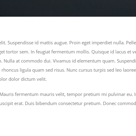
lit. Suspendisse id mattis augue. Proin eget imperdiet nulla. Pell
t tortor sem. In feugiat fermentum mollis. Quisque id lacus et ve
quam. Nulla at commodo dui. Vivamus id elementum quam. Suspendi
attis rhoncus ligula quam sed risus. Nunc cursus turpis sed leo lao
lor dolor dictum velit.
Mauris fermentum mauris velit, tempor pretium mi pulvinar eu. In
 suscipit erat. Duis bibendum consectetur pretium. Donec commodo 