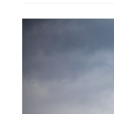
View
Larger
Image